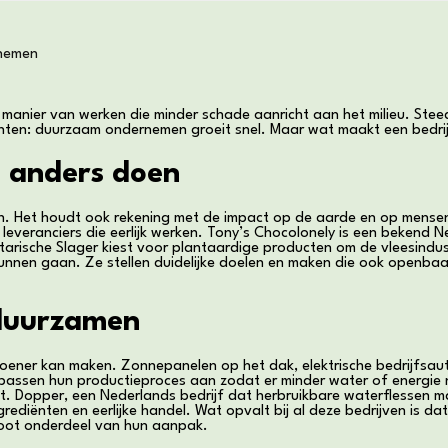
rnemen
n manier van werken die minder schade aanricht aan het milieu. Ste
rikanten: duurzaam ondernemen groeit snel. Maar wat maakt een bedri
 anders doen
ken. Het houdt ook rekening met de impact op de aarde en op mense
leveranciers die eerlijk werken. Tony’s Chocolonely is een bekend N
tarische Slager kiest voor plantaardige producten om de vleesindust
nen gaan. Ze stellen duidelijke doelen en maken die ook openbaar
rduurzamen
groener kan maken. Zonnepanelen op het dak, elektrische bedrijfsa
passen hun productieproces aan zodat er minder water of energie n
kt. Dopper, een Nederlands bedrijf dat herbruikbare waterflessen m
rediënten en eerlijke handel. Wat opvalt bij al deze bedrijven is da
root onderdeel van hun aanpak.