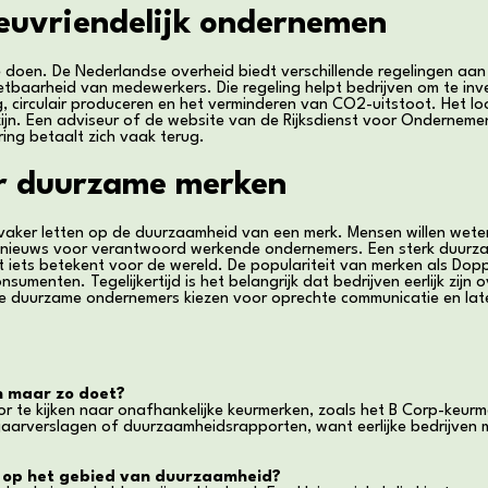
ieuvriendelijk ondernemen
te doen. De Nederlandse overheid biedt verschillende regelingen aa
zetbaarheid van medewerkers. Die regeling helpt bedrijven om te i
g, circulair produceren en het verminderen van CO2-uitstoot. Het lo
zijn. Een adviseur of de website van de Rijksdienst voor Ondernem
ring betaalt zich vaak terug.
r duurzame merken
 vaker letten op de duurzaamheid van een merk. Mensen willen wet
 nieuws voor verantwoord werkende ondernemers. Een sterk duurzaa
ets betekent voor de wereld. De populariteit van merken als Dopper
umenten. Tegelijkertijd is het belangrijk dat bedrijven eerlijk zij
hte duurzame ondernemers kiezen voor oprechte communicatie en late
en maar zo doet?
r te kijken naar onafhankelijke keurmerken, zoals het B Corp-keurm
 jaarverslagen of duurzaamheidsrapporten, want eerlijke bedrijven 
n op het gebied van duurzaamheid?