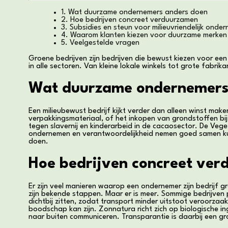
1. Wat duurzame ondernemers anders doen
2. Hoe bedrijven concreet verduurzamen
3. Subsidies en steun voor milieuvriendelijk onde
4. Waarom klanten kiezen voor duurzame merken
5. Veelgestelde vragen
Groene bedrijven zijn bedrijven die bewust kiezen voor ee
in alle sectoren. Van kleine lokale winkels tot grote fab
Wat duurzame ondernemers
Een milieubewust bedrijf kijkt verder dan alleen winst ma
verpakkingsmateriaal, of het inkopen van grondstoffen bij 
tegen slavernij en kinderarbeid in de cacaosector. De Vege
ondernemen en verantwoordelijkheid nemen goed samen kun
doen.
Hoe bedrijven concreet ve
Er zijn veel manieren waarop een ondernemer zijn bedrijf 
zijn bekende stappen. Maar er is meer. Sommige bedrijven 
dichtbij zitten, zodat transport minder uitstoot veroorzaa
boodschap kan zijn. Zonnatura richt zich op biologische ing
naar buiten communiceren. Transparantie is daarbij een g