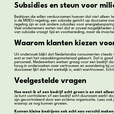
Subsidies en steun voor mil
Bedrijven die willen verduurzamen hoeven dat niet alleen 
is de MDIEU-regeling, een subsidie gericht op duurzame in
regeling zijn er ook andere subsidies voor energiebesparin
Veel ondernemers weten niet dat er zoveel mogelijkheden 
van subsidie vraagt tijd en voorbereiding, maar de investe
Waarom klanten kiezen voo
Uit onderzoek blijkt dat Nederlandse consumenten steeds
wat er met het verpakkingsmateriaal gebeurt. Dat is goed
personeel. Medewerkers werken graag voor een bedrijf dat i
hoog in onderzoeken naar vertrouwen en waardering bij cons
duurzamer lijkt dan het werkelijk is, wekt wantrouwen. Ec
Veelgestelde vragen
Hoe weet ik of een bedrijf echt groen is en niet alle
Je kunt controleren of een bedrijf echt duurzaam werkt doo
zijn gecontroleerd door een externe organisatie. Lees ook
waarop ze nog kunnen groeien.
Kunnen kleine bedrijven ook echt een verschil make