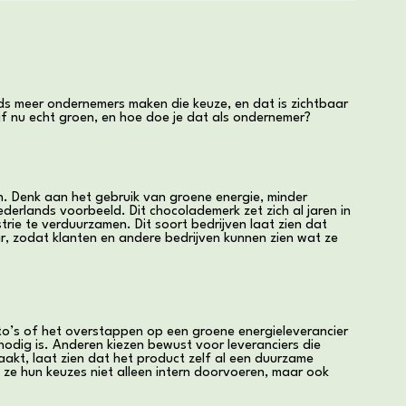
eds meer ondernemers maken die keuze, en dat is zichtbaar
jf nu echt groen, en hoe doe je dat als ondernemer?
n. Denk aan het gebruik van groene energie, minder
ederlands voorbeeld. Dit chocolademerk zet zich al jaren in
rie te verduurzamen. Dit soort bedrijven laat zien dat
, zodat klanten en andere bedrijven kunnen zien wat ze
uto’s of het overstappen op een groene energieleverancier
odig is. Anderen kiezen bewust voor leveranciers die
aakt, laat zien dat het product zelf al een duurzame
t ze hun keuzes niet alleen intern doorvoeren, maar ook