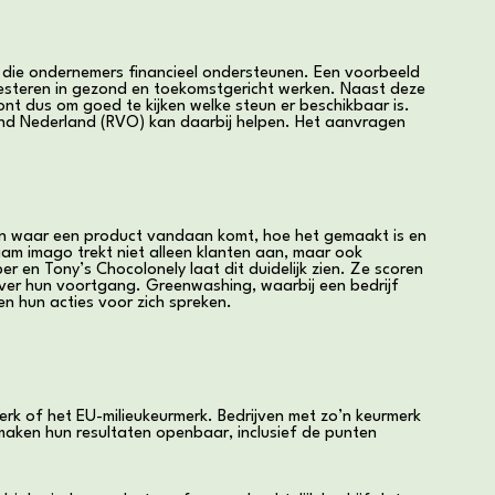
n die ondernemers financieel ondersteunen. Een voorbeeld
nvesteren in gezond en toekomstgericht werken. Naast deze
ont dus om goed te kijken welke steun er beschikbaar is.
end Nederland (RVO) kan daarbij helpen. Het aanvragen
en waar een product vandaan komt, hoe het gemaakt is en
m imago trekt niet alleen klanten aan, maar ook
 en Tony’s Chocolonely laat dit duidelijk zien. Ze scoren
n over hun voortgang. Greenwashing, waarbij een bedrijf
n hun acties voor zich spreken.
erk of het EU-milieukeurmerk. Bedrijven met zo’n keurmerk
maken hun resultaten openbaar, inclusief de punten