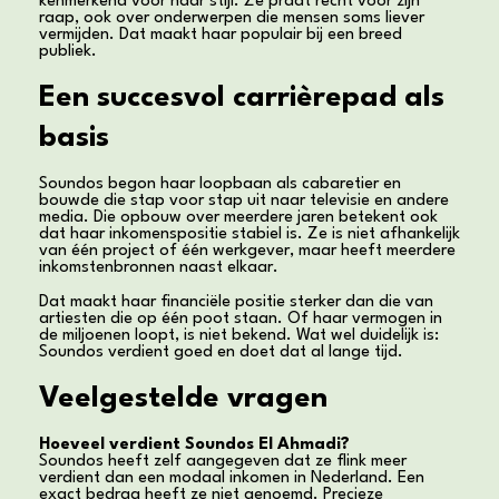
kenmerkend voor haar stijl. Ze praat recht voor zijn
raap, ook over onderwerpen die mensen soms liever
vermijden. Dat maakt haar populair bij een breed
publiek.
Een succesvol carrièrepad als
basis
Soundos begon haar loopbaan als cabaretier en
bouwde die stap voor stap uit naar televisie en andere
media. Die opbouw over meerdere jaren betekent ook
dat haar inkomenspositie stabiel is. Ze is niet afhankelijk
van één project of één werkgever, maar heeft meerdere
inkomstenbronnen naast elkaar.
Dat maakt haar financiële positie sterker dan die van
artiesten die op één poot staan. Of haar vermogen in
de miljoenen loopt, is niet bekend. Wat wel duidelijk is:
Soundos verdient goed en doet dat al lange tijd.
Veelgestelde vragen
Hoeveel verdient Soundos El Ahmadi?
Soundos heeft zelf aangegeven dat ze flink meer
verdient dan een modaal inkomen in Nederland. Een
exact bedrag heeft ze niet genoemd. Precieze