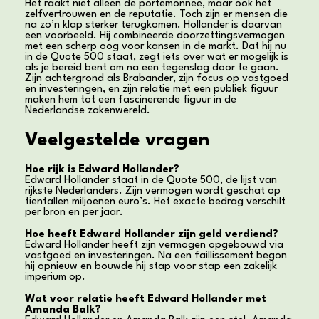
Het raakt niet alleen de portemonnee, maar ook het
zelfvertrouwen en de reputatie. Toch zijn er mensen die
na zo’n klap sterker terugkomen. Hollander is daarvan
een voorbeeld. Hij combineerde doorzettingsvermogen
met een scherp oog voor kansen in de markt. Dat hij nu
in de Quote 500 staat, zegt iets over wat er mogelijk is
als je bereid bent om na een tegenslag door te gaan.
Zijn achtergrond als Brabander, zijn focus op vastgoed
en investeringen, en zijn relatie met een publiek figuur
maken hem tot een fascinerende figuur in de
Nederlandse zakenwereld.
Veelgestelde vragen
Hoe rijk is Edward Hollander?
Edward Hollander staat in de Quote 500, de lijst van
rijkste Nederlanders. Zijn vermogen wordt geschat op
tientallen miljoenen euro’s. Het exacte bedrag verschilt
per bron en per jaar.
Hoe heeft Edward Hollander zijn geld verdiend?
Edward Hollander heeft zijn vermogen opgebouwd via
vastgoed en investeringen. Na een faillissement begon
hij opnieuw en bouwde hij stap voor stap een zakelijk
imperium op.
Wat voor relatie heeft Edward Hollander met
Amanda Balk?