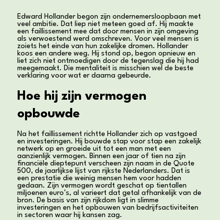
Edward Hollander begon zijn ondernemersloopbaan met
veel ambitie. Dat liep niet meteen goed af. Hij maakte
een faillissement mee dat door mensen in zijn omgeving
als verwoestend werd omschreven. Voor veel mensen is
zoiets het einde van hun zakelijke dromen. Hollander
koos een andere weg. Hij stond op, begon opnieuw en
liet zich niet ontmoedigen door de tegenslag die hij had
meegemaakt. Die mentaliteit is misschien wel de beste
verklaring voor wat er daarna gebeurde.
Hoe hij zijn vermogen
opbouwde
Na het faillissement richtte Hollander zich op vastgoed
en investeringen. Hij bouwde stap voor stap een zakelijk
netwerk op en groeide uit tot een man met een
aanzienlijk vermogen. Binnen een jaar of tien na zijn
financiële dieptepunt verscheen zijn naam in de Quote
500, de jaarlijkse lijst van rijkste Nederlanders. Dat is
een prestatie die weinig mensen hem voor hadden
gedaan. Zijn vermogen wordt geschat op tientallen
miljoenen euro’s, al varieert dat getal afhankelijk van de
bron. De basis van zijn rijkdom ligt in slimme
investeringen en het opbouwen van bedrijfsactiviteiten
in sectoren waar hij kansen zag.