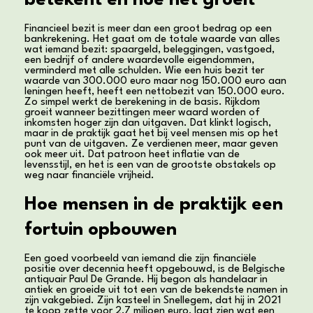
betekent en hoe het groeit
Financieel bezit is meer dan een groot bedrag op een
bankrekening. Het gaat om de totale waarde van alles
wat iemand bezit: spaargeld, beleggingen, vastgoed,
een bedrijf of andere waardevolle eigendommen,
verminderd met alle schulden. Wie een huis bezit ter
waarde van 300.000 euro maar nog 150.000 euro aan
leningen heeft, heeft een nettobezit van 150.000 euro.
Zo simpel werkt de berekening in de basis. Rijkdom
groeit wanneer bezittingen meer waard worden of
inkomsten hoger zijn dan uitgaven. Dat klinkt logisch,
maar in de praktijk gaat het bij veel mensen mis op het
punt van de uitgaven. Ze verdienen meer, maar geven
ook meer uit. Dat patroon heet inflatie van de
levensstijl, en het is een van de grootste obstakels op
weg naar financiële vrijheid.
Hoe mensen in de praktijk een
fortuin opbouwen
Een goed voorbeeld van iemand die zijn financiële
positie over decennia heeft opgebouwd, is de Belgische
antiquair Paul De Grande. Hij begon als handelaar in
antiek en groeide uit tot een van de bekendste namen in
zijn vakgebied. Zijn kasteel in Snellegem, dat hij in 2021
te koop zette voor 2,7 miljoen euro, laat zien wat een