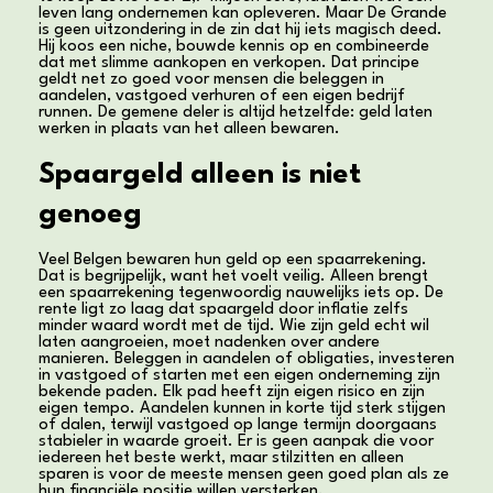
leven lang ondernemen kan opleveren. Maar De Grande
is geen uitzondering in de zin dat hij iets magisch deed.
Hij koos een niche, bouwde kennis op en combineerde
dat met slimme aankopen en verkopen. Dat principe
geldt net zo goed voor mensen die beleggen in
aandelen, vastgoed verhuren of een eigen bedrijf
runnen. De gemene deler is altijd hetzelfde: geld laten
werken in plaats van het alleen bewaren.
Spaargeld alleen is niet
genoeg
Veel Belgen bewaren hun geld op een spaarrekening.
Dat is begrijpelijk, want het voelt veilig. Alleen brengt
een spaarrekening tegenwoordig nauwelijks iets op. De
rente ligt zo laag dat spaargeld door inflatie zelfs
minder waard wordt met de tijd. Wie zijn geld echt wil
laten aangroeien, moet nadenken over andere
manieren. Beleggen in aandelen of obligaties, investeren
in vastgoed of starten met een eigen onderneming zijn
bekende paden. Elk pad heeft zijn eigen risico en zijn
eigen tempo. Aandelen kunnen in korte tijd sterk stijgen
of dalen, terwijl vastgoed op lange termijn doorgaans
stabieler in waarde groeit. Er is geen aanpak die voor
iedereen het beste werkt, maar stilzitten en alleen
sparen is voor de meeste mensen geen goed plan als ze
hun financiële positie willen versterken.