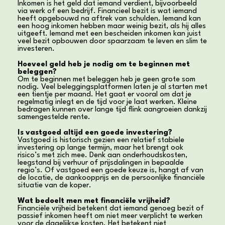
Inkomen is het geld dat iemand verdient, bijvoorbeeld
via werk of een bedrijf. Financieel bezit is wat iemand
heeft opgebouwd na aftrek van schulden. Iemand kan
een hoog inkomen hebben maar weinig bezit, als hij alles
uitgeeft. Iemand met een bescheiden inkomen kan juist
veel bezit opbouwen door spaarzaam te leven en slim te
investeren.
Hoeveel geld heb je nodig om te beginnen met
beleggen?
Om te beginnen met beleggen heb je geen grote som
nodig. Veel beleggingsplatformen laten je al starten met
een tientje per maand. Het gaat er vooral om dat je
regelmatig inlegt en de tijd voor je laat werken. Kleine
bedragen kunnen over lange tijd flink aangroeien dankzij
samengestelde rente.
Is vastgoed altijd een goede investering?
Vastgoed is historisch gezien een relatief stabiele
investering op lange termijn, maar het brengt ook
risico’s met zich mee. Denk aan onderhoudskosten,
leegstand bij verhuur of prijsdalingen in bepaalde
regio’s. Of vastgoed een goede keuze is, hangt af van
de locatie, de aankoopprijs en de persoonlijke financiële
situatie van de koper.
Wat bedoelt men met financiële vrijheid?
Financiële vrijheid betekent dat iemand genoeg bezit of
passief inkomen heeft om niet meer verplicht te werken
voor de dagelijkse kosten. Het betekent niet