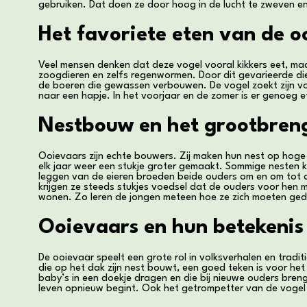
gebruiken. Dat doen ze door hoog in de lucht te zweven en
Het favoriete eten van de o
Veel mensen denken dat deze vogel vooral kikkers eet, maa
zoogdieren en zelfs regenwormen. Door dit gevarieerde diee
de boeren die gewassen verbouwen. De vogel zoekt zijn v
naar een hapje. In het voorjaar en de zomer is er genoeg e
Nestbouw en het grootbren
Ooievaars zijn echte bouwers. Zij maken hun nest op hoge 
elk jaar weer een stukje groter gemaakt. Sommige nesten k
leggen van de eieren broeden beide ouders om en om tot de 
krijgen ze steeds stukjes voedsel dat de ouders voor hen
wonen. Zo leren de jongen meteen hoe ze zich moeten ge
Ooievaars en hun betekenis 
De ooievaar speelt een grote rol in volksverhalen en trad
die op het dak zijn nest bouwt, een goed teken is voor h
baby’s in een doekje dragen en die bij nieuwe ouders brenge
leven opnieuw begint. Ook het getrompetter van de vogel