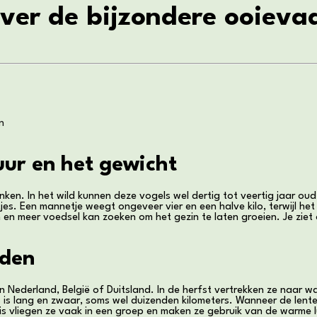
ver de bijzondere ooieva
n
ur en het gewicht
. In het wild kunnen deze vogels wel dertig tot veertig jaar oud 
s. Een mannetje weegt ongeveer vier en een halve kilo, terwijl het 
 en meer voedsel kan zoeken om het gezin te laten groeien. Je zie
nden
r in Nederland, België of Duitsland. In de herfst vertrekken ze naar w
is is lang en zwaar, soms wel duizenden kilometers. Wanneer de len
is vliegen ze vaak in een groep en maken ze gebruik van de warme 