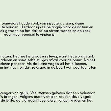
r ooievaars houden ook van insecten, vissen, kleine
te houden. Hierdoor zijn ze belangrijk voor de natuur en
 ook gewoon op het dak of op straat wandelen op zoek
n, waar meer voedsel te vinden is.
huizen. Het nest is groot en stevig, want het wordt vaak
laderen en soms zelfs stukjes afval voor de bouw. Na het
eren per keer. Als de kleine vogels uit het ei komen,
om het nest, omdat ze graag in de buurt van soortgenoten
s brenger van geluk. Veel mensen geloven dat een ooievaar
by’s brengen. Volgens oude verhalen zouden deze vogels
e lente, de tijd waarin veel dieren jongen krijgen en het