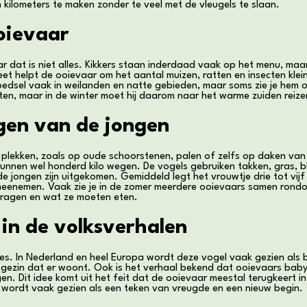
 kilometers te maken zonder te veel met de vleugels te slaan.
oievaar
r dat is niet alles. Kikkers staan inderdaad vaak op het menu, maa
t helpt de ooievaar om het aantal muizen, ratten en insecten klein 
oedsel vaak in weilanden en natte gebieden, maar soms zie je hem
ten, maar in de winter moet hij daarom naar het warme zuiden reize
gen van de jongen
plekken, zoals op oude schoorstenen, palen of zelfs op daken van 
unnen wel honderd kilo wegen. De vogels gebruiken takken, gras, b
jongen zijn uitgekomen. Gemiddeld legt het vrouwtje drie tot vijf ei
 meenemen. Vaak zie je in de zomer meerdere ooievaars samen rond
dragen en wat ze moeten eten.
in de volksverhalen
ities. In Nederland en heel Europa wordt deze vogel vaak gezien al
et gezin dat er woont. Ook is het verhaal bekend dat ooievaars ba
n. Dit idee komt uit het feit dat de ooievaar meestal terugkeert in d
 wordt vaak gezien als een teken van vreugde en een nieuw begin.