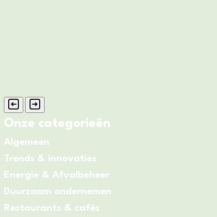
Onze categorieën
Algemeen
Trends & innovaties
Energie & Afvalbeheer
Duurzaam ondernemen
Restaurants & cafés