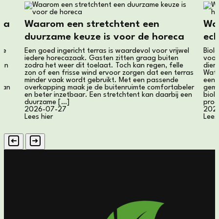
eca
Waarom een stretchtent een
Wat
duurzame keuze is voor de horeca
ech
je
Een goed ingericht terras is waardevol voor vrijwel
Biolo
t
iedere horecazaak. Gasten zitten graag buiten
voor
Dan
zodra het weer dit toelaat. Toch kan regen, felle
dier,
zon of een frisse wind ervoor zorgen dat een terras
Wat 
minder vaak wordt gebruikt. Met een passende
een 
van
overkapping maak je de buitenruimte comfortabeler
gema
en beter inzetbaar. Een stretchtent kan daarbij een
biol
duurzame […]
prod
2026-07-27
202
Lees hier
Lees