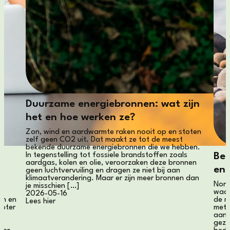
Duurzame energiebronnen: wat zijn
het en hoe werken ze?
Zon, wind en aardwarmte raken nooit op en stoten
zelf geen CO2 uit. Dat maakt ze tot de meest
bekende duurzame energiebronnen die we hebben.
e
In tegenstelling tot fossiele brandstoffen zoals
Bed
aardgas, kolen en olie, veroorzaken deze bronnen
en 
geen luchtvervuiling en dragen ze niet bij aan
klimaatverandering. Maar er zijn meer bronnen dan
Norm
je misschien […]
waar
2026-05-16
en en
de m
Lees hier
boter
met 
aanp
geze