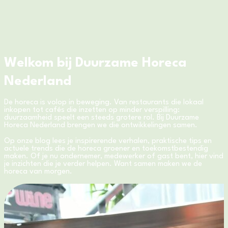
Welkom bij Duurzame Horeca
Nederland
De horeca is volop in beweging. Van restaurants die lokaal
inkopen tot cafés die inzetten op minder verspilling:
duurzaamheid speelt een steeds grotere rol. Bij Duurzame
Horeca Nederland brengen we die ontwikkelingen samen.
Op onze blog lees je inspirerende verhalen, praktische tips en
actuele trends die de horeca groener en toekomstbestendig
maken. Of je nu ondernemer, medewerker of gast bent, hier vind
je inzichten die je verder helpen. Want samen maken we de
horeca van morgen.