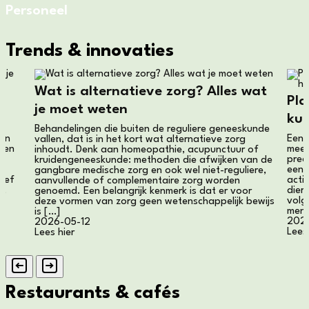
Personeel
Trends & innovaties
Wat is alternatieve zorg? Alles wat
t
Pla
je moet weten
kun
Behandelingen die buiten de reguliere geneeskunde
ijn
Een 
vallen, dat is in het kort wat alternatieve zorg
even
meen
inhoudt. Denk aan homeopathie, acupunctuur of
prec
kruidengeneeskunde: methoden die afwijken van de
een 
gangbare medische zorg en ook wel niet-reguliere,
hief
activ
aanvullende of complementaire zorg worden
l,
dier
genoemd. Een belangrijk kenmerk is dat er voor
volg
deze vormen van zorg geen wetenschappelijk bewijs
mens
is […]
202
2026-05-12
Lees
Lees hier
Restaurants & cafés